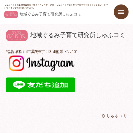
しゅふコミ｜福島県郡山市の子育てコニュニティ運営｜しゅふコミでは子育て中のママをひとりにしない！をコ
ンセプトに情報発信しています。
福島県郡山市桑野5丁目3-4国栄ビル101
© しゅふコミ