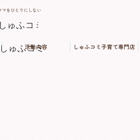
ママをひとりにしない
活動内容
しゅふコミ子育て専門店
しゅふコミワークス
子育てバイブル福島県版発
にんぷ・さんご・みんなの
しゅふコミ子育て専門店
SNSコミュニティ運営
知る／子育て相談窓口
買う／子育て用品販売
借りる／子育て用品レンタ
行
子育てカフェ
ル