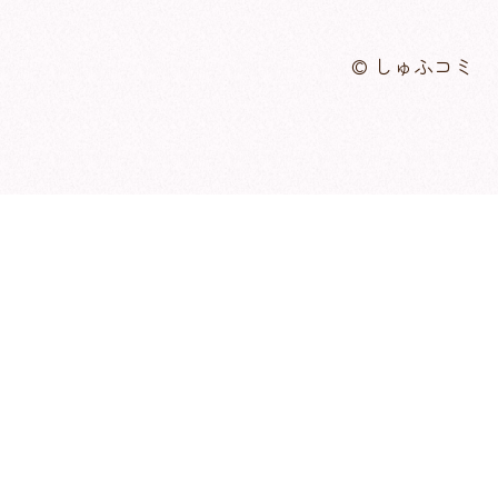
© しゅふコミ