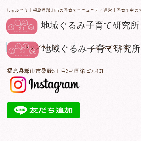
しゅふコミ｜福島県郡山市の子育てコニュニティ運営｜子育て中の
トップページ
しゅふコミとは
しゅふコミの理念
代表紹介
活動実績・メディア掲載
概要
お知らせ
福島県郡山市桑野5丁目3-4国栄ビル101