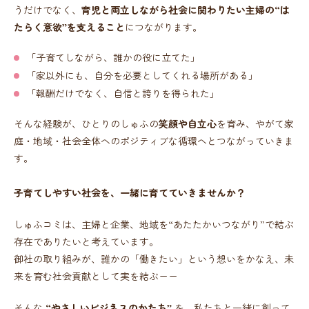
うだけでなく、
育児と両立しながら社会に関わりたい主婦の“は
たらく意欲”を支えること
につながります。
「子育てしながら、誰かの役に立てた」
「家以外にも、自分を必要としてくれる場所がある」
「報酬だけでなく、自信と誇りを得られた」
そんな経験が、ひとりのしゅふの
笑顔や自立心
を育み、やがて家
庭・地域・社会全体へのポジティブな循環へとつながっていきま
す。
子育てしやすい社会を、一緒に育てていきませんか？
しゅふコミは、主婦と企業、地域を“あたたかいつながり”で結ぶ
存在でありたいと考えています。
御社の取り組みが、誰かの「働きたい」という想いをかなえ、未
来を育む社会貢献として実を結ぶーー
そんな
“やさしいビジネスのかたち”
を、私たちと一緒に創って