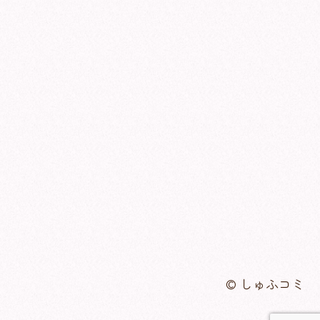
© しゅふコミ