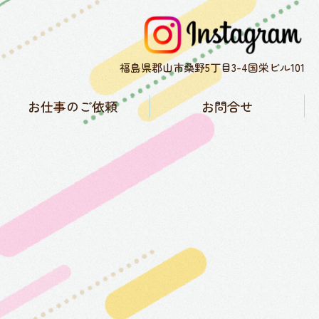
福島県郡山市桑野5丁目3-4国栄ビル101
お仕事のご依頼
お問合せ
子育て協力隊について
お仕事実績