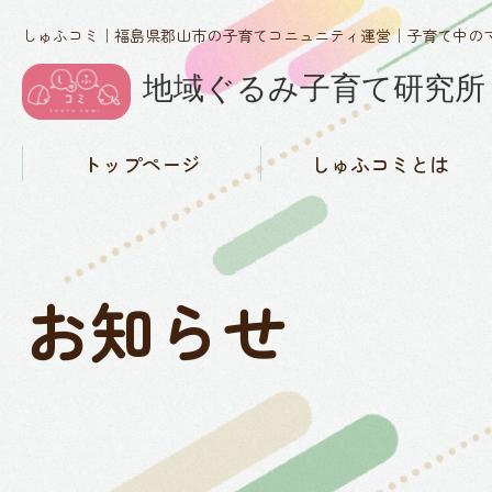
しゅふコミ｜福島県郡山市の子育てコニュニティ運営｜子育て中の
トップページ
しゅふコミとは
しゅふコミの理念
代表紹介
活動実績・メディア掲載
概要
お知らせ
お知らせ