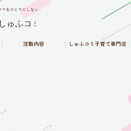
ママをひとりにしない
活動内容
しゅふコミ子育て専門店
しゅふコミワークス
子育てバイブル福島県版発
にんぷ・さんご・みんなの
しゅふコミ子育て専門店
SNSコミュニティ運営
知る／子育て相談窓口
買う／子育て用品販売
借りる／子育て用品レンタ
行
子育てカフェ
ル