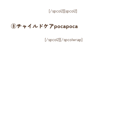
[/spcol2][spcol2]
⑧チャイルドケアpocapoca
[/spcol2][/spcolwrap]