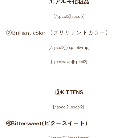
①アルモ化粧品
[/spcol2][spcol2]
②Brilliant color （ブリリアントカラー）
[/spcol2][/spcolwrap]
[spcolwrap][spcol2]
③KITTENS
[/spcol2][spcol2]
➃Bittersweet(ビタースイート)
[/spcol2][/spcolwrap]