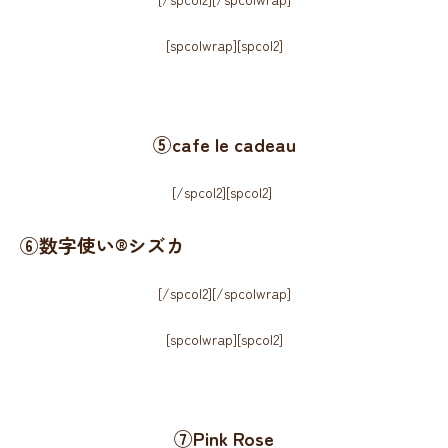
[spcolwrap][spcol2]
⑤cafe le cadeau
[/spcol2][spcol2]
⑥数字使い®シズカ
[/spcol2][/spcolwrap]
[spcolwrap][spcol2]
⑦Pink Rose