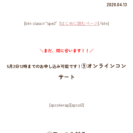
2020.04.13
[btn class=”spe2″]
はじめに読むページ
[/btn]
＼まだ、間に合います！！／
⑨オンラインコン
5月2日12時までのお申し込み可能です！
サート
[spcolwrap][spcol2]