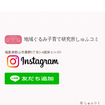
福島県郡山市桑野5丁目3-4国栄ビル101
© しゅふコミ