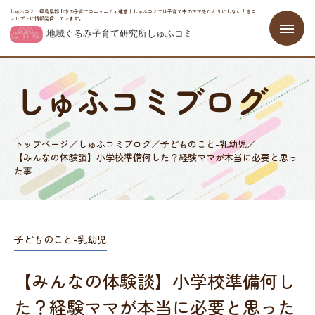
しゅふコミ｜福島県郡山市の子育てコニュニティ運営｜しゅふコミでは子育て中のママをひとりにしない！をコ
ンセプトに情報発信しています。
しゅふコミブログ
トップページ
／
しゅふコミブログ
／
子どものこと-乳幼児
／
【みんなの体験談】小学校準備何した？経験ママが本当に必要と思っ
た事
子どものこと-乳幼児
【みんなの体験談】小学校準備何し
た？経験ママが本当に必要と思った