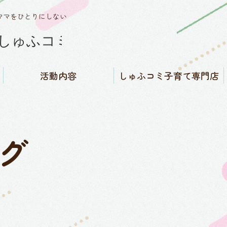
ママをひとりにしない
活動内容
しゅふコミ子育て専門店
しゅふコミワークス
子育てバイブル福島県版発
にんぷ・さんご・みんなの
しゅふコミ子育て専門店
SNSコミュニティ運営
知る／子育て相談窓口
買う／子育て用品販売
借りる／子育て用品レンタ
行
子育てカフェ
ル
グ