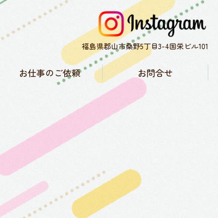
福島県郡山市桑野5丁目3-4国栄ビル101
お仕事のご依頼
お問合せ
子育て協力隊について
お仕事実績