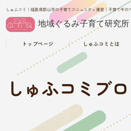
しゅふコミ｜福島県郡山市の子育てコニュニティ運営｜子育て中の
トップページ
しゅふコミとは
しゅふコミの理念
代表紹介
活動実績・メディア掲載
概要
お知らせ
しゅふコミブロ