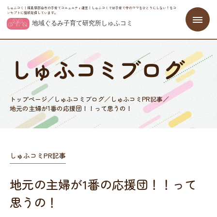
しゅふコミ｜福島県郡山市の子育てコニュニティ運営｜しゅふコミでは子育て中のママをひとりにしない！をコ
ンセプトに情報発信しています。
しゅふコミブログ
トップページ
／
しゅふコミブログ
／
しゅふコミPR記事
／
地元の主婦が1番の応援団！！って思うの！
しゅふコミPR記事
地元の主婦が1番の応援団！！って
思うの！