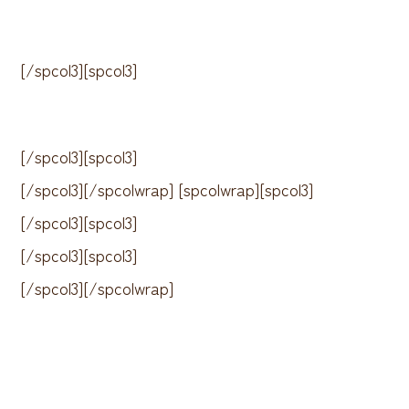
[/spcol3][spcol3]
[/spcol3][spcol3]
[/spcol3][/spcolwrap] [spcolwrap][spcol3]
[/spcol3][spcol3]
[/spcol3][spcol3]
[/spcol3][/spcolwrap]