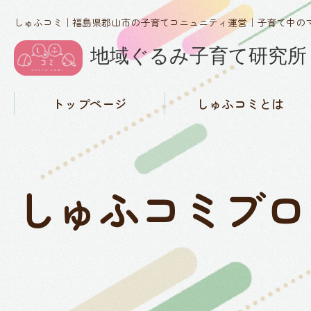
しゅふコミ｜福島県郡山市の子育てコニュニティ運営｜子育て中の
トップページ
しゅふコミとは
しゅふコミの理念
代表紹介
活動実績・メディア掲載
概要
お知らせ
しゅふコミブロ