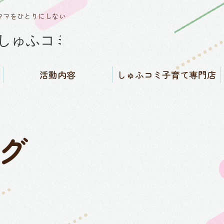
ママをひとりにしない
活動内容
しゅふコミ子育て専門店
しゅふコミワークス
子育てバイブル福島県版発
にんぷ・さんご・みんなの
しゅふコミ子育て専門店
SNSコミュニティ運営
知る／子育て相談窓口
買う／子育て用品販売
借りる／子育て用品レンタ
行
子育てカフェ
ル
グ