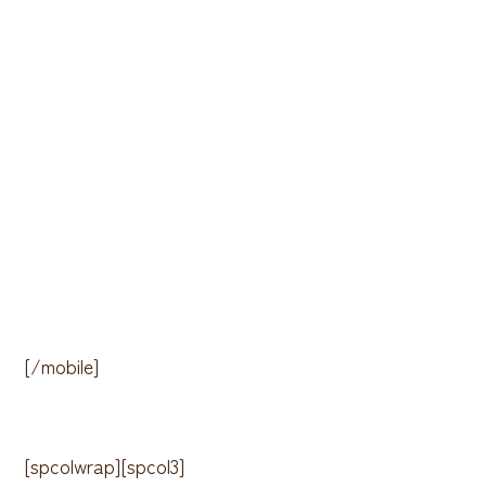
[/mobile]
[spcolwrap][spcol3]