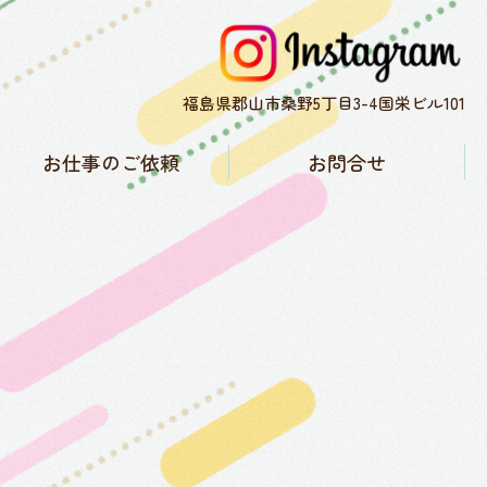
福島県郡山市桑野5丁目3-4国栄ビル101
お仕事のご依頼
お問合せ
子育て協力隊について
お仕事実績