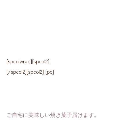
[spcolwrap][spcol2]
[/spcol2][spcol2] [pc]
ご自宅に美味しい焼き菓子届けます。