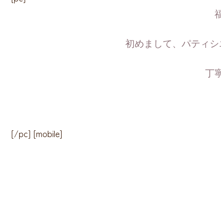
初めまして、パティシ
丁
[/pc] [mobile]