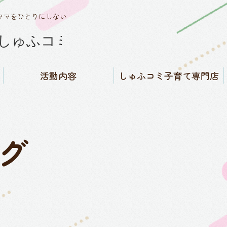
ママをひとりにしない
活動内容
しゅふコミ子育て専門店
しゅふコミワークス
子育てバイブル福島県版発
にんぷ・さんご・みんなの
しゅふコミ子育て専門店
SNSコミュニティ運営
知る／子育て相談窓口
買う／子育て用品販売
借りる／子育て用品レンタ
行
子育てカフェ
ル
グ