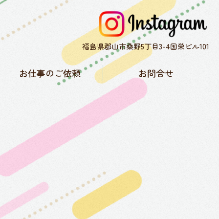
福島県郡山市桑野5丁目3-4国栄ビル101
お仕事のご依頼
お問合せ
子育て協力隊について
お仕事実績