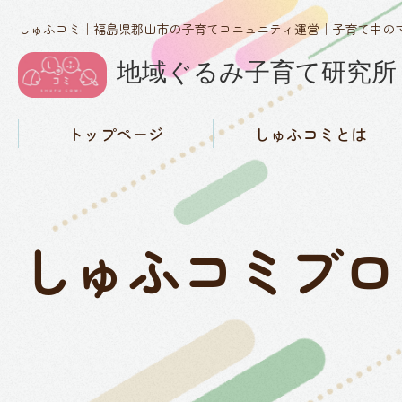
しゅふコミ｜福島県郡山市の子育てコニュニティ運営｜子育て中の
トップページ
しゅふコミとは
しゅふコミの理念
代表紹介
活動実績・メディア掲載
概要
お知らせ
しゅふコミブロ